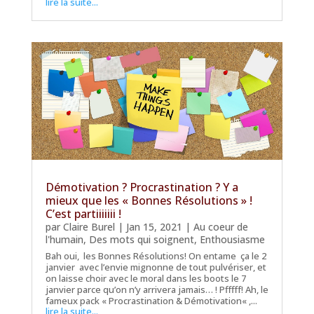
lire la suite...
Démotivation ? Procrastination ? Y a
mieux que les « Bonnes Résolutions » !
C’est partiiiiiii !
par
Claire Burel
|
Jan 15, 2021
|
Au coeur de
l'humain
,
Des mots qui soignent
,
Enthousiasme
Bah oui, les Bonnes Résolutions! On entame ça le 2
janvier avec l’envie mignonne de tout pulvériser, et
on laisse choir avec le moral dans les boots le 7
janvier parce qu’on n’y arrivera jamais… ! Pfffff! Ah, le
fameux pack « Procrastination & Démotivation« ,...
lire la suite...