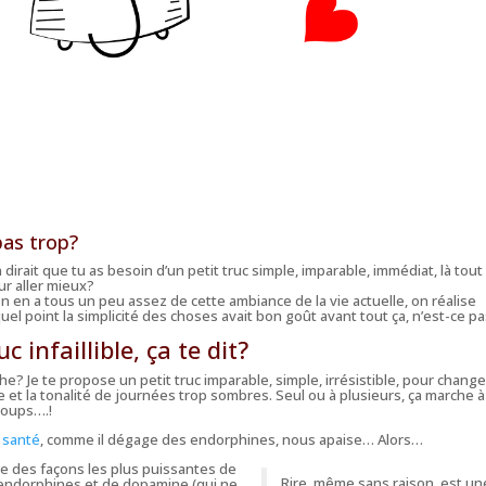
pas trop?
irait que tu as besoin d’un petit truc simple, imparable, immédiat, là tout
ur aller mieux?
on en a tous un peu assez de cette ambiance de la vie actuelle, on réalise
el point la simplicité des choses avait bon goût avant tout ça, n’est-ce p
c infaillible, ça te dit?
che? Je te propose un petit truc imparable, simple, irrésistible, pour change
e et la tonalité de journées trop sombres. Seul ou à plusieurs, ça marche à
coups….!
a santé
, comme il dégage des endorphines, nous apaise… Alors…
une des façons les plus puissantes de
Rire, même sans raison, est un
’endorphines et de dopamine (qui ne