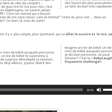
des façons les plus puissantes
 à faire du vélo de compét’)…
se faire du bien très rapideme
e quoi rire! Et rire pour rien, c’est
t ton diaphragme, ne savent jamais
fff !
C’est ton
mental
qui a besoin
cceptais de rire sans raison, sans le mental? Teste-le, pour voir… dans un
in? Ou bien, là, tout de suite?
toi: il y a plus simple, plus spontané, qui va
allier le sourire et le rire, s
Imagine un rire de bébé. Un de
rires de bébé auxquels person
ces rires de bébé auxquels personne,
je dis bien personne, ne peut
 ce rire de bébé te surprenne à
résister? C’est le «
BabyLaug
de surprise démultiplie ta réaction,
Dopamine challenge!
«
 déjà ailleurs, joyeux, libéré des
Utilis
les
00:00
flèche
haut/
pour
augme
ou
diminu