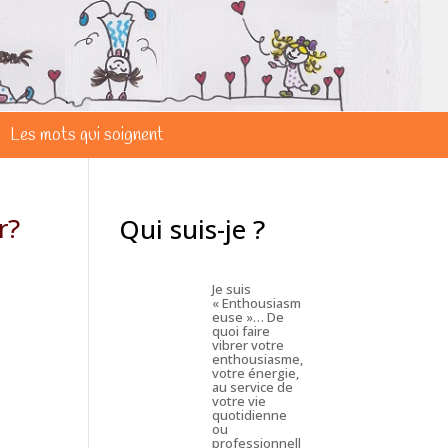
Les mots qui soignent
r?
Qui suis-je ?
Je suis
« Enthousiasm
euse »… De
quoi faire
vibrer votre
enthousiasme,
votre énergie,
au service de
votre vie
quotidienne
ou
professionnell