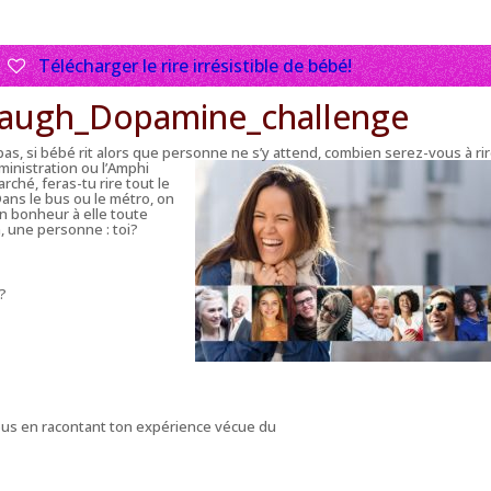
Télécharger le rire irrésistible de bébé!
Laugh_Dopamine_challenge
pas, si
bébé rit
alors que personne ne s’y attend, combien serez-vous à ri
ministration ou l’Amphi
ché, feras-tu rire tout le
Dans le bus ou le métro, on
un bonheur à elle toute
 une personne : toi?
s?
sous en racontant ton expérience vécue du