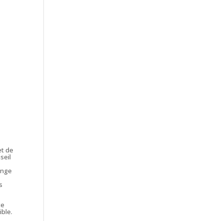
e.
et de
seil
n
ange
s
te
ible.