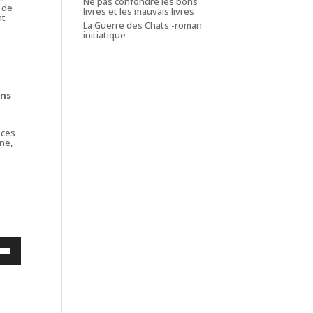
Ne pas confondre les bons
 de
livres et les mauvais livres
nt
La Guerre des Chats -roman
initiatique
ans
 ces
ne,
h
ez
s
bas
nter
er