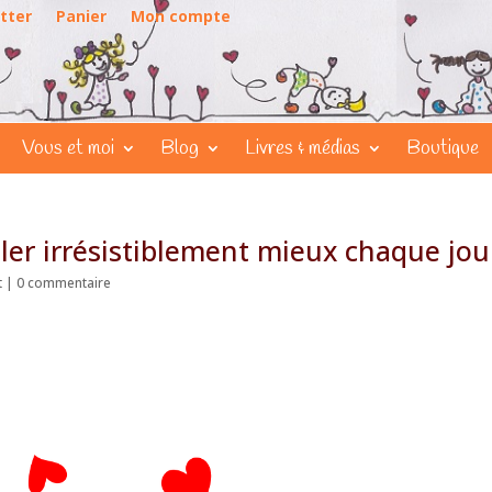
tter
Panier
Mon compte
Vous et moi
Blog
Livres & médias
Boutique
aller irrésistiblement mieux chaque jou
t
|
0 commentaire