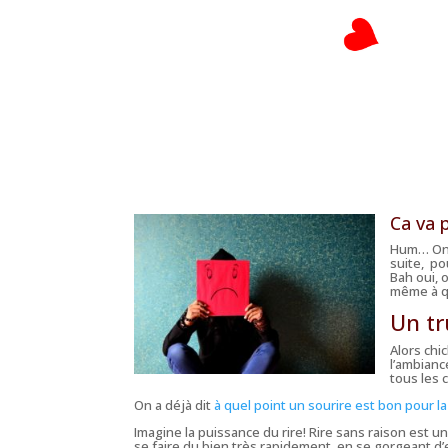
Ca va 
Hum… On d
suite, po
Bah oui, 
même à qu
Un tru
Alors chi
l’ambianc
tous les 
On a déjà dit
à quel point un sourire est bon pour l
Imagine la puissance du rire! Rire sans raison est 
se faire du bien très rapidement, en se gorgeant d