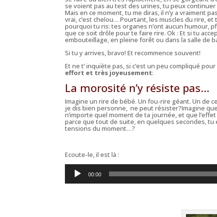
se voient pas au test des urines, tu peux continuer
Mais en ce moment, tu me diras, il n’y a vraiment pas d
vrai, c’est chelou… Pourtant, les muscles du rire, e
pourquoi
tu ris:
tes organes n’ont aucun humour, pf
que ce soit drôle pour te faire rire. Ok : Et si tu a
embouteillage, en pleine forêt ou dans la salle de ba
Si tu y arrives, bravo! Et recommence souvent!
Et ne t’ inquiète pas, si c’est un peu compliqué pour 
effort et très joyeusement
:
La morosité n’y résiste pas…
Imagine un rire de bébé. Un fou-rire géant. Un de 
je dis bien personne, ne peut résister?Imagine que
n’importe quel moment de ta journée, et que l’effet 
parce que tout de suite, en quelques secondes, tu es
tensions du moment…?
Ecoute-le, il est là :
Lecteur
audio
00:00