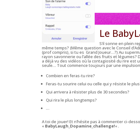
Le Baby
S’il sonne en plein re
même temps? (Même question avec le Conseil
d’Ad
(prof compris), si tu es Grand Joueur…?) Au supermar
rayon savonnerie ou l’allée des fruits et légumes? 
a déjà vu des vidéos où la contagiosité du rire est 
seule… Tout commence toujours par une impulsion,
Combien en feras-tu rire?
Feras-tu sourire celui ou celle qui y résiste le plu
Qui arrivera à résister plus de 30 secondes?
Qui rira le plus longtemps?
…
A toi de jouer! Et n’hésite pas à commenter ci-des
«
BabyLaugh_Dopamine_challenge!
« .