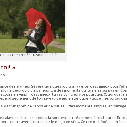
le
volum
…tu as remarqué? Tu souries déjà!
toi! »
çon:
nce des alarmes (réveil) [quelques jours à l’avance, c’est mieux pour l’eff
u moins deux ou trois par jour… à des moments où tu ne seras pas en Con
n cours en Amphi, c’est mieux, tu vas voir très vite pourquoi. (Quoi que, e
dépend seulement de ton niveau de jeu en tant que « super-héros qui ch
s, de transport, de repos et de pause… des moments simples, et partagé
es alarmes choisies, définis la sonnerie qui résonnera à ces heures-là: je 
tu peux en trouver d’autres sur le net, bien sûr… Ce rire de bébé est irrésist