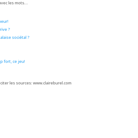
 avec les mots…
nheur!
rive ?
alaise sociétal ?
 fort, ce jeu!
citer les sources: www.claireburel.com