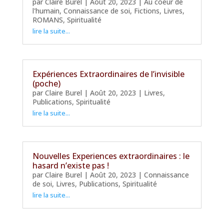
par
Claire Burel
|
Août 20, 2023
|
Au coeur de
l'humain
,
Connaissance de soi
,
Fictions
,
Livres
,
ROMANS
,
Spiritualité
lire la suite...
Expériences Extraordinaires de l’invisible
(poche)
par
Claire Burel
|
Août 20, 2023
|
Livres
,
Publications
,
Spiritualité
lire la suite...
Nouvelles Experiences extraordinaires : le
hasard n’existe pas !
par
Claire Burel
|
Août 20, 2023
|
Connaissance
de soi
,
Livres
,
Publications
,
Spiritualité
lire la suite...