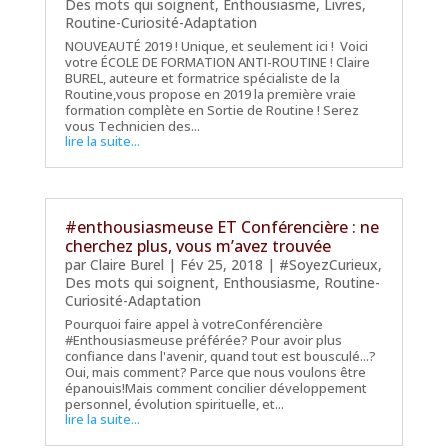
Des mots qui soignent
,
Enthousiasme
,
Livres
,
Routine-Curiosité-Adaptation
NOUVEAUTÉ 2019 ! Unique, et seulement ici ! Voici
votre ÉCOLE DE FORMATION ANTI-ROUTINE ! Claire
BUREL, auteure et formatrice spécialiste de la
Routine,vous propose en 2019 la première vraie
formation complète en Sortie de Routine ! Serez
vous Technicien des...
lire la suite...
#enthousiasmeuse ET Conférencière : ne
cherchez plus, vous m’avez trouvée
par
Claire Burel
|
Fév 25, 2018
|
#SoyezCurieux
,
Des mots qui soignent
,
Enthousiasme
,
Routine-
Curiosité-Adaptation
Pourquoi faire appel à votreConférencière
#Enthousiasmeuse préférée? Pour avoir plus
confiance dans l'avenir, quand tout est bousculé...?
Oui, mais comment? Parce que nous voulons être
épanouis!Mais comment concilier développement
personnel, évolution spirituelle, et...
lire la suite...