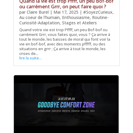
Quand la vie est trop Pffff, un peu Bof-bof
ou carrément Grrr, on peut faire quoi ?
par
Claire Burel
|
Mai 17, 2025
|
#SoyezCurieux
,
Au coeur de l'humain
,
Enthousiasme
,
Routine-
Curiosité-Adaptation
,
Stages et Ateliers
Quand votre vie est trop Pffff, un peu Bof-bof ou
carrément Grrr, vous faites quoi, vous ? Ça arrive à
tout le monde, les baisses de moral qui font voir la
vie en bof-bof, avec des moments pfffff, ou des
situations en grrr ; Ça arrive à tout le monde, les
crises de...
lire la suite...