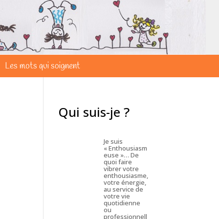
Les mots qui soignent
Qui suis-je ?
Je suis
« Enthousiasm
euse »… De
quoi faire
vibrer votre
enthousiasme,
votre énergie,
au service de
votre vie
quotidienne
ou
professionnell