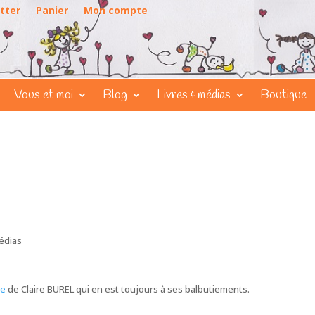
tter
Panier
Mon compte
Vous et moi
Blog
Livres & médias
Boutique
édias
be
de Claire BUREL
qui en est toujours à ses balbutiements.