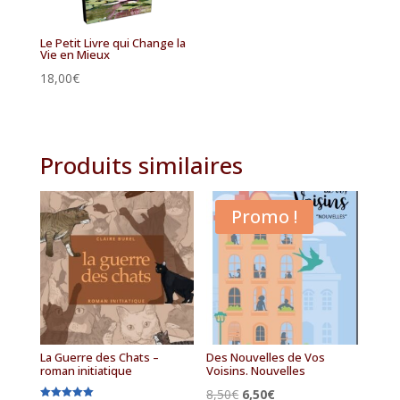
Le Petit Livre qui Change la
Vie en Mieux
18,00
€
Produits similaires
Promo !
La Guerre des Chats –
Des Nouvelles de Vos
roman initiatique
Voisins. Nouvelles
Le
Le
8,50
€
6,50
€