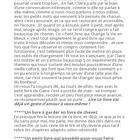
pourrait croire trop loin…En fait, Claire parle par le biais
d’une conversation intérieure, comme si elle se parlait à
elle-même, comme si nous nous parlions à nous même,
avec les petits mots qui viennent à la pensée de chacun…
alors c’est rassurant, et ce qui est rassurant et accessible,
on l’écoute…Et quand on a écouté, petit à petit, mot après
mot, image après image, on se rend compte qu’on a fait
beaucoup de chemin. Ce « Petit livre qui Change la Vie en
Mieux », c’est tout simplement le grand livre qui nous
invite à nous décoder et mieux nous comprendre…et une
fois que l’on a observé et compris comment l’on
fonctionne, c’est tellement plus facile de mettre en place
ces outils de changement ! Et tout en s’amusant, (car Claire
est mutine et on s’amuse beaucoup !) on expérimente des
chemins qui nous sortent des moules poussiéreux d’une
vieille culture, qui font que l’on se demande comment a-t-
on pu encore si longtemps se priver d’une telle joie de
vivre, car c’est souvent la peur de changer qui nous prive
du bonheur…
On nous l’a toujours dit, au cours de philo, mais avec le
petit livre de Claire c’est à portée de main : se tromper
c’est apprendre, reculer un peu c’est pour mieux avancer,
se récompenser plutôt que se punir….
Lire ce livre est
déjà un geste d’amour à vous-même !
*****
Un livre à garder en livre de chevet.
J’ai presque fini la lecture de ce livre, et déjà, ce que je lis a
du sens pour moi, me parle, me donne des clés dans ma
recherche. je suis ravie de le lire et d’y revenir plus tard :
relire les chapitres adaptés selon nécessité.
*****
Un petit livre qui possède pour nous faire