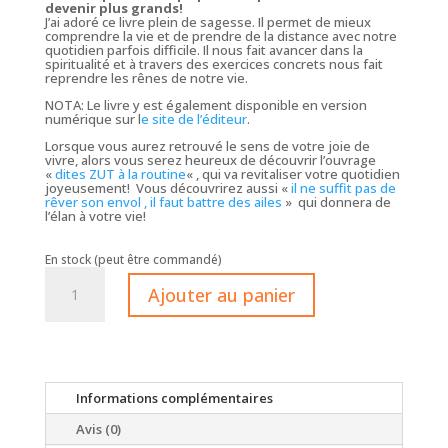
devenir plus grands!
J’ai adoré ce livre plein de sagesse. Il permet de mieux
comprendre la vie et de prendre de la distance avec notre
quotidien parfois difficile. Il nous fait avancer dans la
spiritualité et à travers des exercices concrets nous fait
reprendre les rênes de notre vie.
NOTA: Le livre y est également disponible en version
numérique sur l
e site de l’éditeur
.
Lorsque vous aurez retrouvé le sens de votre joie de
vivre, alors vous serez heureux de découvrir l’ouvrage
«
dites ZUT à la routine
« , qui va revitaliser votre quotidien
joyeusement! Vous découvrirez aussi «
il ne suffit pas de
rêver son envol , il faut battre des ailes
» qui donnera de
l’élan à votre vie!
En stock (peut être commandé)
quantité
de
Ajouter au panier
Le
Petit
Livre
qui
Change
la
Vie
Informations complémentaires
en
Mieux
(Poche)
Avis (0)