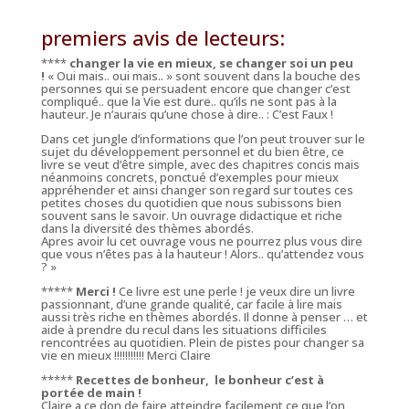
premiers avis de lecteurs:
****
changer la vie en mieux, se changer soi un peu
!
«
Oui mais.. oui mais.. » sont souvent dans la bouche des
personnes qui se persuadent encore que changer c’est
compliqué.. que la Vie est dure.. qu’ils ne sont pas à la
hauteur. Je n’aurais qu’une chose à dire.. : C’est Faux !
Dans cet jungle d’informations que l’on peut trouver sur le
sujet du développement personnel et du bien être, ce
livre se veut d’être simple, avec des chapitres concis mais
néanmoins concrets, ponctué d’exemples pour mieux
appréhender et ainsi changer son regard sur toutes ces
petites choses du quotidien que nous subissons bien
souvent sans le savoir. Un ouvrage didactique et riche
dans la diversité des thèmes abordés.
Apres avoir lu cet ouvrage vous ne pourrez plus vous dire
que vous n’êtes pas à la hauteur ! Alors.. qu’attendez vous
? »
*****
Merci !
Ce livre est une perle ! je veux dire un livre
passionnant, d’une grande qualité, car facile à lire mais
aussi très riche en thèmes abordés. Il donne à penser … et
aide à prendre du recul dans les situations difficiles
rencontrées au quotidien. Plein de pistes pour changer sa
vie en mieux !!!!!!!!!!! Merci Claire
*****
Recettes de bonheur, le bonheur c’est à
portée de main !
Claire a ce don de faire atteindre facilement ce que l’on