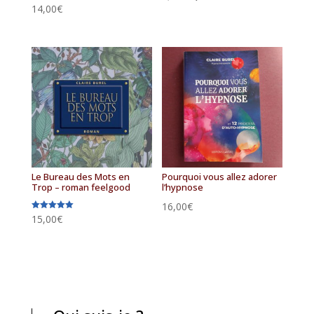
Note
14,00
€
prix
prix
5.00
sur 5
initial
actuel
était :
est :
8,50€.
6,50€.
Le Bureau des Mots en
Pourquoi vous allez adorer
Trop – roman feelgood
l’hypnose
16,00
€
Note
15,00
€
5.00
sur 5