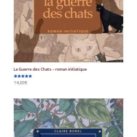
La Guerre des Chats – roman initiatique
14,00
€
Note
5.00
sur 5