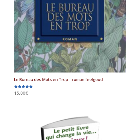
Le Bureau des Mots en Trop – roman feelgood
15,00
€
Note
5.00
sur 5