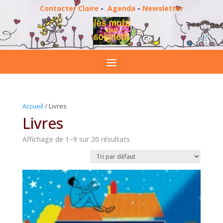
Contacter Claire
-
Agenda
-
Newsletter
Accueil
/ Livres
Livres
Affichage de 1–9 sur 20 résultats