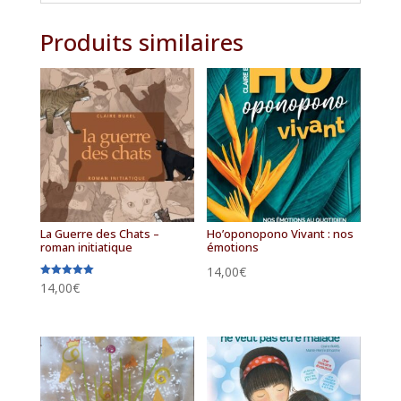
Produits similaires
La Guerre des Chats –
Ho’oponopono Vivant : nos
roman initiatique
émotions
14,00
€
Note
14,00
€
5.00
sur 5