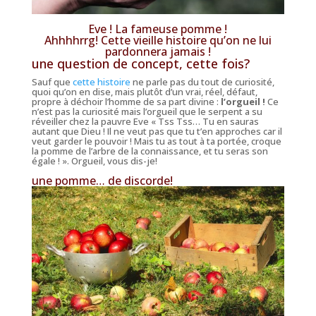
Eve ! La fameuse pomme !
Ahhhhrrg! Cette vieille histoire qu’on ne lui
pardonnera jamais !
une question de concept, cette fois?
Sauf que
cette histoire
ne parle pas du tout de curiosité,
quoi qu’on en dise, mais plutôt d’un vrai, réel, défaut,
propre à déchoir l’homme de sa part divine :
l’orgueil !
Ce
n’est pas la curiosité mais l’orgueil que le serpent a su
réveiller chez la pauvre Eve «
Tss Tss… Tu en sauras
autant que Dieu ! Il ne veut pas que tu t’en approches car il
veut garder le pouvoir ! Mais tu as tout à ta portée, croque
la pomme de l’arbre de la connaissance, et tu seras son
égale !
». Orgueil, vous dis-je!
une pomme… de discorde!