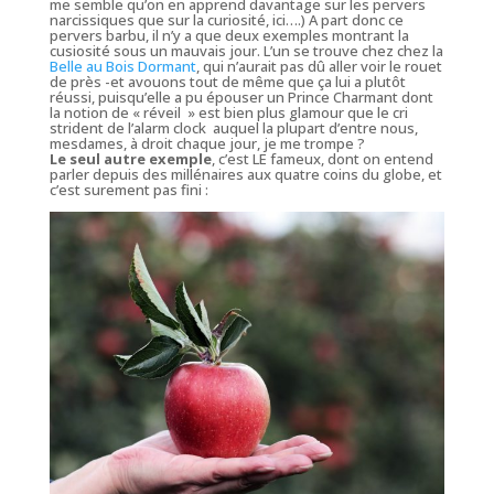
me semble qu’on en apprend davantage sur les pervers
narcissiques que sur la curiosité, ici….)
A part donc ce
pervers barbu, il n’y a que deux exemples montrant la
cusiosité sous un mauvais jour. L’un se trouve chez chez la
Belle au Bois Dormant
, qui n’aurait pas dû aller voir le rouet
de près -et avouons tout de même que ça lui a plutôt
réussi, puisqu’elle a pu épouser un Prince Charmant dont
la notion de « réveil » est bien plus glamour que le cri
strident de l’alarm clock auquel la plupart d’entre nous,
mesdames, à droit chaque jour, je me trompe ?
Le seul autre exemple
, c’est LE fameux, dont on entend
parler depuis des millénaires aux quatre coins du globe, et
c’est surement pas fini :