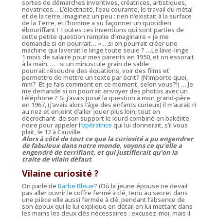
sortes de démarches inventives, créatrices, artistiques,
novatrices… L’électricité, l’eau courante, le travail du métal
et de la terre, imaginez un peu : rien n’existait à la surface
de la Terre, et l’homme a su façonner un quotidien
ébouriffant ! Toutes ces inventions qui sont parties de
cette petite question remplie d’imaginaire « je me
demande si on pourrait… » …si on pourrait créer une
machine qui laverait le linge toute seule ? …Le lave-linge :
1 mois de salaire pour mes parents en 1950, et on essorait
à la main. … si un minuscule grain de sable
pourrait résoudre des équations, voir des films et
permettre de mettre un texte par écrit? (N’importe quoi,
mm? Et je fais comment en ce moment, selon vous?!) … Je
me demande si on pourrait envoyer des photos avec un
téléphone ? Si j’avais posé la question à mon grand-père
en 1967, (j’avais alors l’âge des enfants curieux) il m’aurait ri
au nez et enjoint d’aller jouer plus loin, tout en
décrochant de son support le lourd combiné en bakélite
noire pour appeler l
‘opératrice
qui lui donnerait, s’il vous
plait, le 12 à Cauville.
Alors à côté de tout ce que la curiosité a pu engendrer
de fabuleux dans notre monde, voyons ce qu’elle a
engendré de terrifiant, et qui justifierait qu’on la
traite de vilain défaut
.
Vilaine curiosité ?
On parle de
Barbe Bleue
?
(Où la jeune épouse ne devait
pas aller ouvrir le coffre fermé à clé, tenu au secret dans
une pièce elle aussi fermée à clé, pendant l’absence de
son époux qui le lui explique en détail en lui mettant dans
les mains les deux clés nécessaires : excusez-moi, mais il