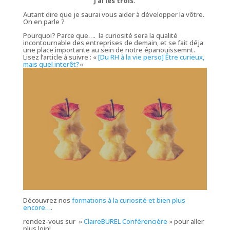
J’ai les trois.
Autant dire que je saurai vous aider à développer la vôtre.
On en parle ?
Pourquoi? Parce que…. la curiosité sera la qualité
incontournable des entreprises de demain, et se fait déja
une place importante au sein de notre épanouissemnt.
Lisez l’article à suivre : «
[Du RH à la vie perso] Être curieux,
mais quel interêt?
«
Découvrez nos
formations à la curiosité et bien plus
encore…
.
rendez-vous sur »
ClaireBUREL Conférencière
» pour aller
plus loin!