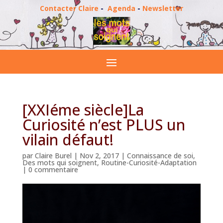
Contacter Claire
-
Agenda
-
Newsletter
[XXIéme siècle]La
Curiosité n’est PLUS un
vilain défaut!
par
Claire Burel
|
Nov 2, 2017
|
Connaissance de soi
,
Des mots qui soignent
,
Routine-Curiosité-Adaptation
|
0 commentaire