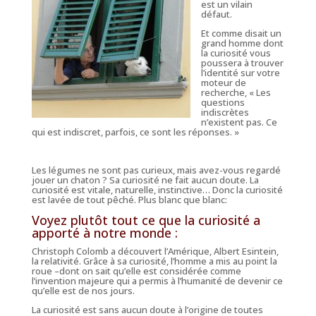
est un vilain
défaut.
Et comme disait un
grand homme dont
la curiosité vous
poussera à trouver
l’identité sur votre
moteur de
recherche, « Les
questions
indiscrètes
n’existent pas. Ce
qui est indiscret, parfois, ce sont les réponses. »
Les légumes ne sont pas curieux, mais avez-vous regardé
jouer un chaton ? Sa curiosité ne fait aucun doute. La
curiosité est vitale, naturelle, instinctive… Donc la curiosité
est lavée de tout pêché. Plus blanc que blanc:
Voyez plutôt tout ce que la curiosité a
apporté à notre monde :
Christoph Colomb a découvert l’Amérique, Albert Esintein,
la relativité. Grâce à sa curiosité, l’homme a mis au point la
roue –dont on sait qu’elle est considérée comme
l’invention majeure qui a permis à l’humanité de devenir ce
qu’elle est de nos jours.
La curiosité est sans aucun doute à l’origine de toutes