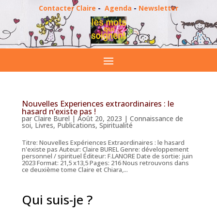
Contacter Claire
-
Agenda
-
Newsletter
Nouvelles Experiences extraordinaires : le
hasard n’existe pas !
par
Claire Burel
|
Août 20, 2023
|
Connaissance de
soi
,
Livres
,
Publications
,
Spiritualité
Titre: Nouvelles Expériences Extraordinaires : le hasard
n'existe pas Auteur: Claire BUREL Genre: développement
personnel / spirituel Éditeur: F.LANORE Date de sortie: juin
2023 Format: 21,5 x13,5 Pages: 216 Nous retrouvons dans
ce deuxième tome Claire et Chiara,...
Qui suis-je ?