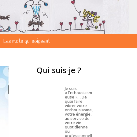
Les mots qui soignent
Qui suis-je ?
Je suis
« Enthousiasm
euse »… De
quoi faire
vibrer votre
enthousiasme,
votre énergie,
au service de
votre vie
quotidienne
ou
professionnell