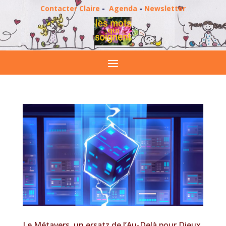
Contacter Claire
-
Agenda
-
Newsletter
Le Métavers, un ersatz de l’Au-Delà pour Dieux