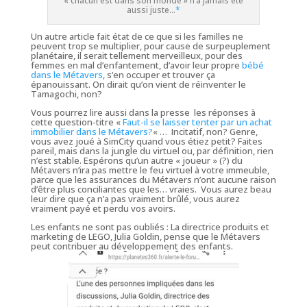
« chacun est dans son monde » n’a jamais été
aussi juste…
*
Un autre article fait état de ce que si les familles ne
peuvent trop se multiplier, pour cause de surpeuplement
planétaire, il serait tellement merveilleux, pour des
femmes en mal d’enfantement, d’avoir leur propre
bébé
dans le Métavers
, s’en occuper et trouver ça
épanouissant. On dirait qu’on vient de réinventer le
Tamagochi, non?
Vous pourrez lire aussi dans la presse les réponses à
cette question-titre «
Faut-il se laisser tenter par un achat
immobilier dans le Métavers?
« … Incitatif, non? Genre,
vous avez joué à SimCity quand vous étiez petit? Faites
pareil, mais dans la jungle du virtuel ou, par définition, rien
n’est stable. Espérons qu’un autre « joueur » (?) du
Métavers n’ira pas mettre le feu virtuel à votre immeuble,
parce que les assurances du Métavers n’ont aucune raison
d’être plus conciliantes que les… vraies. Vous aurez beau
leur dire que ça n’a pas vraiment brûlé, vous aurez
vraiment payé et perdu vos avoirs.
Les enfants ne sont pas oubliés : La directrice produits et
marketing de LEGO, Julia Goldin, pense que le Métavers
peut
contribuer au développement des enfants
.