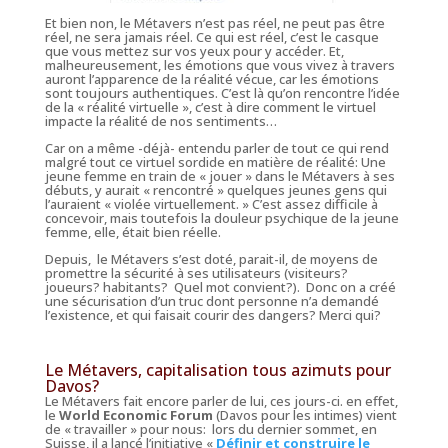
Et bien non, le Métavers n’est pas réel, ne peut pas être
réel, ne sera jamais réel. Ce qui est réel, c’est le casque
que vous mettez sur vos yeux pour y accéder. Et,
malheureusement, les émotions que vous vivez à travers
auront l’apparence de la réalité vécue, car les émotions
sont toujours authentiques. C’est là qu’on rencontre l’idée
de la « réalité virtuelle », c’est à dire comment le virtuel
impacte la réalité de nos sentiments…
Car on a même -déjà- entendu parler de tout ce qui rend
malgré tout ce virtuel sordide en matière de réalité: Une
jeune femme en train de « jouer » dans le Métavers à ses
débuts, y aurait « rencontré » quelques jeunes gens qui
l’auraient « violée virtuellement. » C’est assez difficile à
concevoir, mais toutefois la douleur psychique de la jeune
femme, elle, était bien réelle.
Depuis, le Métavers s’est doté, parait-il, de moyens de
promettre la sécurité à ses utilisateurs (visiteurs?
joueurs? habitants? Quel mot convient?). Donc on a créé
une sécurisation d’un truc dont personne n’a demandé
l’existence, et qui faisait courir des dangers? Merci qui?
Le Métavers, capitalisation tous azimuts pour
Davos?
Le Métavers fait encore parler de lui, ces jours-ci. en effet,
le
World Economic Forum
(Davos pour les intimes) vient
de « travailler » pour nous: lors du dernier sommet, en
Suisse, il a lancé l’initiative «
Définir et construire le