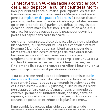
Le Métavers, un Au-delà facile à contrôler pour
des Dieux de pacotille qui ont peur de la Mort ?
Bon, pour l’intelligence humaine, peu importe, en fait: les
transhumanistes qui promeuvent ce Métavers ont aussi
pensé à
implanter des puces cérébrales
à tout un chacun
pour augmenter son potentiel cérébral -ça fait des années
qu’on en entends déjà parler… Au début, je croyais que
c’était pour rire mais en fait, non. D’ailleurs on a déjà mis
en place les petites puces sous la peau pour ouvrir les
portes ou payer sans carte bancaire…-
Ces trans-humanistes, dieux de pacotille de notre planète
bien vivante, qui semblent vouloir tout contrôler, refaire
l’Homme à leur idée, et qui semblent avoir si peur de la
Mort à travers des désirs étranges de faire durer la vie
humaine par des artifices variés, ne sont-ils pas
simplement en train de chercher à
remplacer un Au-delà
qui les tétanise par un au-delà à leur portée, où
finalement ils peuvent tout contrôler à leur envie
? La
question spirituelle n’est pas dénuée d’intérêt!
Tout cela ne me rend pas spécialement optimiste sur
le
devenir de l’
Humain
au milieu de ces interfaces virtuelles
très contrôlées… (Je vous recommande le visionnage de
ce Dessin animé « Wall-E » (Disney), où les humains n’ont
rien d’autre à faire que de s’amuser dans un monde de
contrôle permanent, uniformisation, obésité, perte de
repères, ennui et addictions sont au menu, tout cela sous
couvert de pollution extrême de la planète Terre…
Il me semble beaucoup plus utile et bienfaisant de
valoriser l’Humain bien réel, prendre soin de notre Terre,