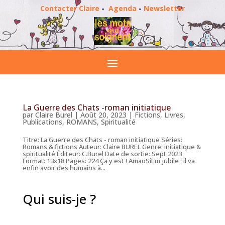
Contacter Claire
-
Agenda
-
Newsletter
La Guerre des Chats -roman initiatique
par
Claire Burel
|
Août 20, 2023
|
Fictions
,
Livres
,
Publications
,
ROMANS
,
Spiritualité
Titre: La Guerre des Chats - roman initiatique Séries:
Romans & fictions Auteur: Claire BUREL Genre: initiatique &
spiritualité Éditeur: C.Burel Date de sortie: Sept 2023
Format: 13x18 Pages: 224 Ça y est ! AmaoSiEm jubile : il va
enfin avoir des humains à...
Qui suis-je ?