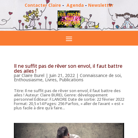
Contacter Claire
-
Agenda
-
Newsletter
Il ne suffit pas de rêver son envol, il faut battre
des ailes !
par
Claire Burel
|
Juin 21, 2022
|
Connaissance de soi
,
Enthousiasme
,
Livres
,
Publications
Titre: Il ne suffit pas de rêver son envol, il faut battre des
ailes ! Auteur: Claire BUREL Genre: développement
personnel Éditeur: F.LANORE Date de sortie: 22 février 2022
Format: 20,5 x14 Pages: 256 Parfois, « aller de l’avant » est «
plus facile à dire qu’à faire...