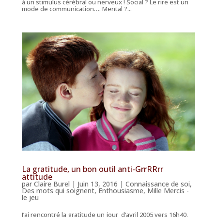
à un stimulus cérébral ou nerveux ! Social ? Le rire est un
mode de communication…. Mental ?...
La gratitude, un bon outil anti-GrrRRrr
attitude
par
Claire Burel
|
Juin 13, 2016
|
Connaissance de soi
,
Des mots qui soignent
,
Enthousiasme
,
Mille Mercis -
le jeu
J’ai rencontré la gratitude un jour d’avril 2005 vers 16h40,