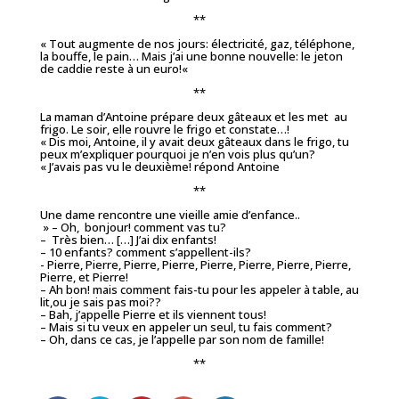
**
«
Tout augmente de nos jours: électricité, gaz, téléphone,
la bouffe, le pain… Mais j’ai une bonne nouvelle: le jeton
de caddie reste à un euro!
«
**
La maman d’Antoine prépare deux gâteaux et les met au
frigo. Le soir, elle rouvre le frigo et constate…!
« Dis moi, Antoine, il y avait deux gâteaux dans le frigo, tu
peux m’expliquer pourquoi je n’en vois plus qu’un?
« J’avais pas vu le deuxième! répond Antoine
**
Une dame rencontre une vieille amie d’enfance..
» – Oh, bonjour! comment vas tu?
– Très bien… […] J’ai dix enfants!
– 10 enfants? comment s’appellent-ils?
- Pierre, Pierre, Pierre, Pierre, Pierre, Pierre, Pierre, Pierre,
Pierre, et Pierre!
– Ah bon! mais comment fais-tu pour les appeler à table, au
lit,ou je sais pas moi??
– Bah, j’appelle Pierre et ils viennent tous!
– Mais si tu veux en appeler un seul, tu fais comment?
– Oh, dans ce cas, je l’appelle par son nom de famille!
**