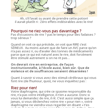
Ah, s’il l’avait su avant de prendre cette potion!
il aurait plutôt ri : Zéro effets indésirables avec le rire!
Pourquoi ne riez-vous pas davantage ?
Pas d’occasions de rire ? pas le temps pour des fadaises ?
trop sérieux ?
Quand on voit ce qui précède, on voit que RIRE c’est
SÉRIEUX. Au moins autant que de faire un AVC parce qu’on
n’a pas assez ri, ou d’avaler des tonnes de médicaments
parce que ce qui est naturel avec le rire, doit forcément
être stimulé autrement si on ne rit pas…
On devrait rire en entreprise, de façon
institutionnelle, à l’école aussi, bien sûr. Que de
violence et de souffrances seraient désarmées !
Quant à savoir si vous avez des stimuli cérébraux qui vous
font rire (
de l’humour, quoi
), ne vous inquiétez pas :
Riez pour rien!
Votre diaphragme, qui crée ce spasme responsable du
rire, n’a pas votre intelligence, il n’en a aucune. Donc si
vous lui demandez de rire, il rit. C’est aussi simple que ça.
Jamais, si vous déclenchez votre rire « pour rien », votre
diaphragme ne viendra vous regarder en disant « t’es