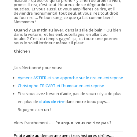
malade ? qu’est-ce qui te prend ? y a rien de drôle ! » Non,
promis. Il rira, c’est tout. Heureux de se dégourdir les
muscles. Et vous aussi. Et vous amplifierez ce rire, et il
deviendra monumental tout seul, et vous irez tout droit
au fou-rire…. En bon sang, ce que ça fait comme bien !
Mmmmmm !
Quand ?
Le matin au lever, dans la salle de bain ? Ou bien
dans la voiture, et les embouteillages, en allant au
boulot ? C’est du temps gagné, ça, et toute une journée
sous le soleil intérieur même s’il pleut.
Chiche ?
J’ai sélectionné pour vous:
Aymeric ASTIER et son approche sur le rire en entreprise
Christophe TRICART et l’humour en entreprise
Et si vous avez besoin d’aide, pas de souci : il y a de plus
en plus de
clubs de rire
dans notre beau pays….
Rejoignez-en un !
Alors franchement ….
Pourquoi vous ne riez pas ?
Petite aide au démarrage avec trois histoires drôles….