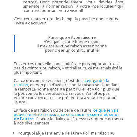
toutes.
Donc potentiellement, vous devriez être
amené(e) à donner raison à votre interlocuteur qui
contrarie pourtant votre vision!!
C’est cette ouverture de champ du possible que je vous
invite à découvrir.
Parce que « Avoir raison »
n’est jamais une bonne raison,
il n’existe aucune raison assez bonne
pour créer un conflit… inutile!
Et avec ces nouvelles possibilités, le plus important n’est
pas d’avoir tort ou raison, – et d’ailleurs, ça n’a
jamais
été le
plus important.
Car ce qui compte vraiment, c’est de
sauvegarder la
relation
, et non pas d’avoir raison: la raison se dilue dans
le temps! La bonne entente peut durer et valoir plus que
le pouvoir ou les certitudes… (Si vous n’en êtes pas
encore convaincu, cela se présentera à vous un jour ou
l’autre.)
En face de ma raison ou de celle de l’autre,
ce que je vais
pouvoir mettre en avant, ce sera
mon ressenti et celui
de l’autre
. Et axer le dialogue là-dessus redonne du sens
à nos divergences!
Pourquoi ai-je tant envie de faire valoir ma raison au