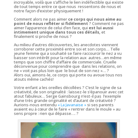
incroyable, voilà que s’affiche le lien indéfectible qui existe
de tout temps entre ce que nous ressentons de nous et
notre façon d’exister physiquement !
Comment alors ne pas aimer
ce corps qui nous aime au
point de nous refléter si fidèlement
? Comment ne pas
aimer l’apparence de celui d’en face, qui
est lui aussi
intimement unique dans tous ces détails,
et
finalement si proche de nous ?
Au milieu d’autres découvertes, les anecdotes viennent
corroborer cette proximité entre soi et son corps… Telle
jeune femme qui a souhaité se faire raccourcir le nez a vu
baisser son intérêt pour la relation aux autres…en même
temps que son chiffre d’affaire de commerciale. Cruelle
déconvenue pour comprendre que dans les relations, on
ne «
voit pas plus loin que le bout de son nez
»… ?
Alors oui, aimons-le, ce corps qui porte ou avoue tous nos
atouts même cachés!
Votre enfant a les oreilles décollées ? C’est le signe de sa
créativité, de son originalité : laissez-le s’épanouir avec cet
atout fabuleux… Serge Gainsbourg n’est-il pas l’exemple
d’une très grande originalité et d’autant de créativité ?
Aurions-nous entendu
« La Javanaise »
si ses parents
avaient eu à cœur de le faire « rentrer dans le moule » au
sens propre : rien qui dépasse…. ?