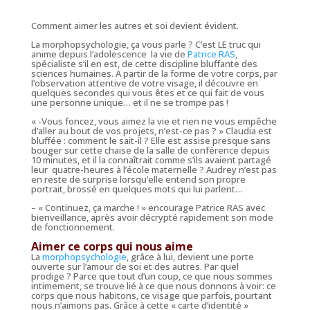
Comment aimer les autres et soi devient évident.
La morphopsychologie, ça vous parle ? C’est LE truc qui
anime depuis l’adolescence la vie de
Patrice RAS
,
spécialiste s’il en est, de cette discipline bluffante des
sciences humaines. A partir de la forme de votre corps, par
l’observation attentive de votre visage, il découvre en
quelques secondes qui vous êtes et ce qui fait de vous
une personne unique… et il ne se trompe pas !
« -Vous foncez, vous aimez la vie et rien ne vous empêche
d’aller au bout de vos projets, n’est-ce pas ? »
Claudia est
bluffée : comment le sait-il ? Elle est assise presque sans
bouger sur cette chaise de la salle de conférence depuis
10 minutes, et il la connaîtrait comme s’ils avaient partagé
leur quatre-heures à l’école maternelle ? Audrey n’est pas
en reste de surprise lorsqu’elle entend son propre
portrait, brossé en quelques mots qui lui parlent…
– « Continuez, ça marche ! »
encourage Patrice RAS avec
bienveillance, après avoir décrypté rapidement son mode
de fonctionnement.
Aimer ce corps qui nous aime
La
morphopsychologie
, grâce à lui, devient une porte
ouverte sur l’amour de soi et des autres. Par quel
prodige ? Parce que tout d’un coup, ce que nous sommes
intimement, se trouve lié à ce que nous donnons à voir: ce
corps que nous habitons, ce visage que parfois, pourtant
nous n’aimons pas. Grâce à cette « carte d’identité »