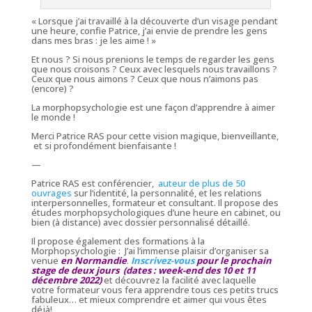
«
Lorsque j’ai travaillé à la découverte d’un visage pendant
une heure
, confie Patrice,
j’ai envie de prendre les gens
dans mes bras : je les aime ! »
Et nous ? Si nous prenions le temps de regarder les gens
que nous croisons ? Ceux avec lesquels nous travaillons ?
Ceux que nous aimons ? Ceux que nous n’aimons pas
(encore) ?
La morphopsychologie est une façon d’apprendre à aimer
le monde !
Merci Patrice RAS pour cette vision magique, bienveillante,
et si profondément bienfaisante !
—
Patrice RAS est conférencier,
auteur de plus de 50
ouvrages
sur l’identité, la personnalité, et les relations
interpersonnelles, formateur et consultant. Il propose des
études morphopsychologiques d’une heure en cabinet, ou
bien (à distance) avec dossier personnalisé détaillé.
Il propose également des formations à la
Morphopsychologie : J’ai l’immense plaisir d’organiser sa
venue
en Normandie
.
Inscrivez-vous
pour le prochain
stage de deux jours (dates : week-end des 10 et 11
décembre 2022)
et découvrez la facilité avec laquelle
votre formateur vous fera apprendre tous ces petits trucs
fabuleux… et mieux comprendre et aimer qui vous êtes
déjà!