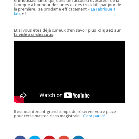
enthousiasmante qui, dans un raccourci évocateur de
la
fabrique à bonheur
des unes et des
trois kifs par jour
de
la première, se proclame efficacement «
La Fabrique à
kifs
» !
Et si vous êtes déjà curieux d’en savoir plus
cliquez sur
la vidéo ci-dessous
:
Il est maintenant grand temps de réserver votre place
pour cette
master-class
magistrale…
C’est par ici!