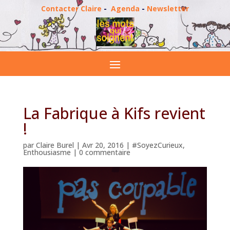
Contacter Claire
-
Agenda
-
Newsletter
La Fabrique à Kifs revient
!
par
Claire Burel
|
Avr 20, 2016
|
#SoyezCurieux
,
Enthousiasme
|
0 commentaire