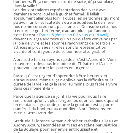
bonheurs. Et ça commence tout de suite, déjà sur place,
dans la salle !
Les deux premières représentations des 5 et 6 avril
dernier se sont jouées à guichet fermé,
il fallait
absolument
aller plus loin ! Toutes les personnes qui n’ont
pu avoir un billet faute de s’être précipitées la dernière
fois ne me contrediront pas : foncez ! On risque cette fois-
ci encore le guichet fermé, d’autant plus que l’annonce
s’est faite sur
France 5 (émission C à vous du 18 avril)
,
devant un large auditoire qui n’a pu qu’être convaincu par
la joie de vivre et les sourires rayonnants de nos trois »
actrices improvisées » : elles sont la représentation
vivante et contagieuse de ce bonheur atteignable!
Alors cette fois-ci, soyons rapides, c’est LA priorité ! Vous
trouverez ci-dessous le module du Théatre de l’Atelier
pour vous procurer les places en urgence !
Parce qu’il est urgent d’apprendre à être heureux et
enthousiaste, même si ça n’enlève pas la difficulté ou la
dureté de la vie –et ça la rend, au moins, plus facile à vivre
dans ces moment-là !-
Parce que la science se joint à la vie pour nous faire
remarquer qu’on vit plus longtemps et on vit mieux quand
on est dans la gratitude, et que la gratitude est la porte
numéro 1 du bonheur au quotidien! Alors finissons-en
avec la Grrrr -Attitude!
Gratitude à Florence Servan-Schreiber, Isabelle Pailleau et
Audrey Akoun, secondées et mises en scène par Béatrice
de La Boulaye, pour leur envie enthousiaste et