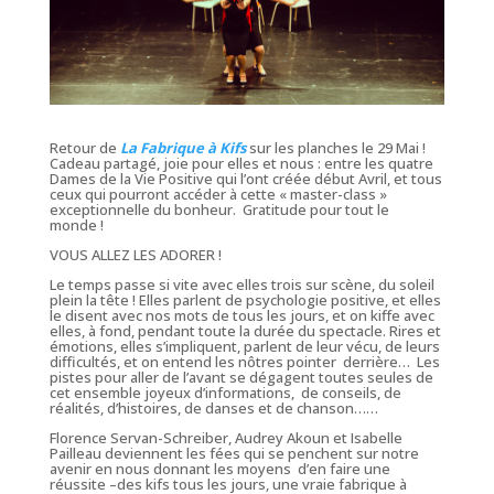
Retour de
La
Fabrique à Kifs
sur les planches le 29 Mai !
Cadeau partagé, joie pour elles et nous : entre les quatre
Dames de la Vie Positive qui l’ont créée début Avril, et tous
ceux qui pourront accéder à cette «
master-class
»
exceptionnelle du bonheur. Gratitude pour tout le
monde !
VOUS ALLEZ LES ADORER !
Le temps passe si vite avec elles trois sur scène, du soleil
plein la tête ! Elles parlent de psychologie positive, et elles
le disent avec nos mots de tous les jours, et on
kiffe
avec
elles, à fond, pendant toute la durée du spectacle. Rires et
émotions, elles s’impliquent, parlent de leur vécu, de leurs
difficultés, et on entend les nôtres pointer derrière… Les
pistes pour aller de l’avant se dégagent toutes seules de
cet ensemble joyeux d’informations, de conseils, de
réalités, d’histoires, de danses et de chanson……
Florence Servan-Schreiber, Audrey Akoun et Isabelle
Pailleau deviennent les fées qui se penchent sur notre
avenir en nous donnant les moyens d’en faire une
réussite –des kifs tous les jours, une vraie fabrique à