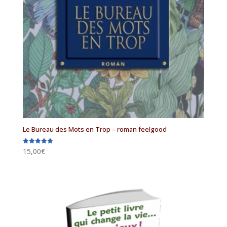
Le Bureau des Mots en Trop – roman feelgood
15,00
€
Note
5.00
sur 5