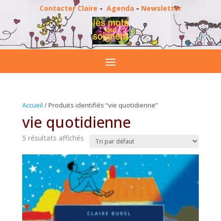
Contacter Claire
-
Agenda
-
Newsletter
Accueil
/ Produits identifiés “vie quotidienne”
vie quotidienne
5 résultats affichés