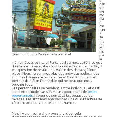
s
dan
s le
mê
me
éla
n,
cha
cun
à
sa
faç
on,
réu
nis
Unis d'un bout à l'autre de la planète!
par
la
même nécessité vitale ! Parce qu’il y a nécessité à ce que
l’humanité survive, alors tout le reste devient superflu, il
est question de restituer la valeur des choses, à leur
place ! Nous ne sommes plus des individus isolés, nous
sommes l'Humanité toute entière! C’est émouvant, et
porteur d’un élan formidable qui ne peut que nous
toucher tous.
Les personnalités se révèlent, à titre individuel, et c’est
loin d’être simple, car si l'amour apporte tant de
belles
opportunités
, la peur de son côté fait beaucoup de
ravages. Les attitudes éparses des uns ou des autres se
côtoient toutes . C’est tellement humain.
Mais il y a un autre choix possible, c'est celui
d’accompagner ce qui arrive en dehors de toute peur, en