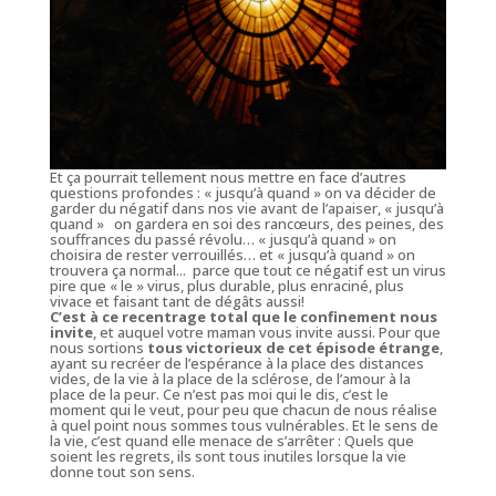
Et ça pourrait tellement nous mettre en face d’autres
questions profondes : « jusqu’à quand » on va décider de
garder du négatif dans nos vie avant de l’apaiser, « jusqu’à
quand » on gardera en soi des rancœurs, des peines, des
souffrances du passé révolu… « jusqu’à quand » on
choisira de rester verrouillés… et « jusqu’à quand » on
trouvera ça normal... parce que
tout ce négatif est un virus
pire que « le » virus
, plus durable, plus enraciné, plus
vivace et faisant tant de dégâts aussi!
C’est à ce recentrage total que le confinement nous
invite
, et auquel votre maman vous invite aussi. Pour que
nous sortions
tous victorieux de cet épisode étrange
,
ayant su recréer de l’espérance à la place des distances
vides, de la vie à la place de la sclérose, de l’amour à la
place de la peur. Ce n’est pas moi qui le dis, c’est le
moment qui le veut, pour peu que chacun de nous réalise
à quel point nous sommes tous vulnérables. Et le sens de
la vie, c’est quand elle menace de s’arrêter : Quels que
soient les regrets, ils sont tous inutiles lorsque la vie
donne tout son sens.