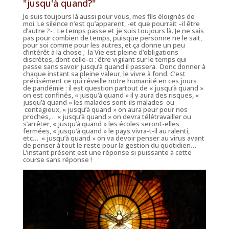
"jusqu'à quand?"
Je suis toujours là aussi pour vous, mes fils éloignés de
moi. Le silence n’est qu’apparent, -et que pourrait –il être
d’autre ?- . Le temps passe et je suis toujours là. Je ne sais
pas pour combien de temps, puisque personne ne le sait,
pour soi comme pour les autres, et ça donne un peu
d’intérêt à la chose ; la Vie est pleine d’obligations
discrètes, dont celle-ci : être vigilant sur le temps qui
passe sans savoir jusqu’à quand il passera. Donc donner à
chaque instant sa pleine valeur, le vivre à fond. C’est
précisément ce qui réveille notre humanité en ces jours
de pandémie : il est question partout de « jusqu’à quand »
on est confinés, « jusqu’à quand » il y aura des risques, «
jusqu’à quand » les malades sont-ils malades ou
contagieux, « jusqu’à quand » on aura peur pour nos
proches,… « jusqu’à quand » on devra télétravailler ou
s’arrêter, « jusqu’à quand » les écoles seront-elles
fermées, « jusqu’à quand » le pays vivra-t-il au ralenti,
etc… « jusqu’à quand » on va devoir penser au virus avant
de penser à tout le reste pour la gestion du quotidien…
L’instant présent est une réponse si puissante à cette
course sans réponse !