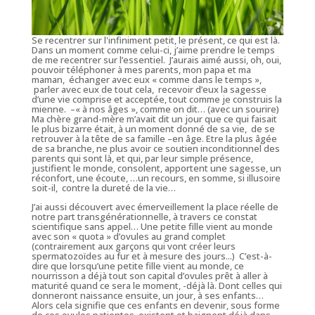
Se recentrer sur l'infiniment petit, le présent, ce qui est là.
Dans un moment comme celui-ci, j’aime prendre le temps
de me recentrer sur l’essentiel. J’aurais aimé aussi, oh, oui,
pouvoir téléphoner à mes parents, mon papa et ma
maman, échanger avec eux « comme dans le temps »,
parler avec eux de tout cela, recevoir d’eux la sagesse
d’une vie comprise et acceptée, tout comme je construis la
mienne. –« à nos âges », comme on dit… (avec un sourire)
Ma chère grand-mère m’avait dit un jour que ce qui faisait
le plus bizarre était, à un moment donné de sa vie, de se
retrouver à la tête de sa famille –en âge. Etre la plus âgée
de sa branche, ne plus avoir ce soutien inconditionnel des
parents qui sont là, et qui, par leur simple présence,
justifient le monde, consolent, apportent une sagesse, un
réconfort, une écoute, …un recours, en somme, si illusoire
soit-il, contre la dureté de la vie…
J’ai aussi découvert avec émerveillement la place réelle de
notre part transgénérationnelle, à travers ce constat
scientifique sans appel… Une petite fille vient au monde
avec son « quota » d’ovules au grand complet
(contrairement aux garçons qui vont créer leurs
spermatozoïdes au fur et à mesure des jours...) C’est-à-
dire que lorsqu’une petite fille vient au monde, ce
nourrisson a déjà tout son capital d’ovules prêt à aller à
maturité quand ce sera le moment, -déjà là. Dont celles qui
donneront naissance ensuite, un jour, à ses enfants…
Alors cela signifie que ces enfants en devenir, sous forme
de ces ovules patientes, existent et baignent déjà dans