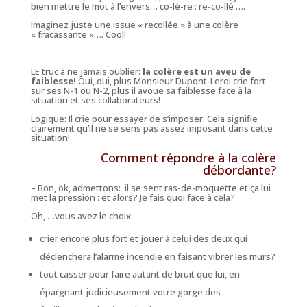
bien mettre le mot à l’envers… co-lè-re : re-co-llé ….
Imaginez juste une issue « recollée » à une colère
« fracassante »…. Cool!
LE truc à ne jamais oublier:
la colère est un aveu de
faiblesse!
Oui, oui, plus Monsieur Dupont-Leroi crie fort
sur ses N-1 ou N-2, plus il avoue sa faiblesse face à la
situation et ses collaborateurs!
Logique: Il crie pour essayer de s’imposer. Cela signifie
clairement qu’il ne se sens pas assez imposant dans cette
situation!
Comment répondre à la colère
débordante?
– Bon, ok, admettons: il se sent ras-de-moquette et ça lui
met la pression : et alors? Je fais quoi face à cela?
Oh, …vous avez le choix:
crier encore plus fort et jouer à celui des deux qui
déclenchera l’alarme incendie en faisant vibrer les murs?
tout casser pour faire autant de bruit que lui, en
épargnant judicieusement votre gorge des