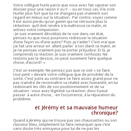
Votre collègue hurle parce que vous avez fait capoter son
dossier pour une raison X ou Y. – ou en tous cas, il le croit.
Hurler plus fort que lui ne changera pas vraiment son
regard en mieux sur la situation . Par contre, voyez comme
il est aussi perdu qu’un gamin qui ne retrouve plus la
rédaction qu’il doit rendre à la maîtresse ce matin, et
activez votre compassion.
–
Je suis vraiment désolé(e) de te voir dans cet état,
penses-tu que nous pourrions redresser la situation
d’une façon ou d’une autre? Puis-je t’aider? C’est vrai que
j’ai fait une erreur en allant parler à ton client ce matin, et
je ne pensais vraiment pas te porter préjudice. Et là, je
comprends ta réaction. Je suis vraiment confus(e)
.
Ne
restons pas la-dessus, on peut surement faire quelque
chose, d’accord? »
C’est un exemple. Ne pensez pas que ce soit « se faire
tout petit » devant votre collègue que de procéder de la
sorte. C’est juste au contraire se faire assez grand pour ne
pas craindre de reconnaître sa réalité avec humanité, en lui
redonnant les clés de son positionnement et de sa
situation : vous avez légitimé sa réaction, donc il peut
passer à autre chose, -en l’occurrence, à la réparation du
problème.
et Jérémy et sa mauvaise humeur
chronique?
Quand à Jérémy qui ne trouve pas ses chaussettes ou son
classeur bleu, simplement lui faire remarquer que c’est
sans doute très ennuyeux pour lui de ne pas les