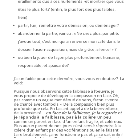
éraillements dus à ces hurlements -et montrer que vous
êtes le plus fort? (enfin, le plus fort des plus faibles,
hem)
partir, fuir, remettre votre démission, ou déménager?
abandonner la partie, vaincu : « Ne criez plus, par pitié:
j’avoue tout, c’est moi qui ai renversé mon café dans le
dossier fusion-acquisition, mais de grâce, silence! » ?
ou bien la jouer de façon plus profondément humaine,
responsable, et apaisante?
J’ai un faible pour cette dernière, vous vous en doutiez? La
voici:
Puisque nous observons cette faiblesse à l’oeuvre, je
vous propose de développer la compassion en face. Oh,
pas comme un vague mot dénué de sens, façon « vente
de charité avec tombola »; De la compassion bien plus
profonde que cela. En faisant appel à de la bienveillance,
de la proximité…
en face de la faiblesse, je la regarde et
je réponds à la faiblesse, pas à la colère
! Un peu
comme un parent en face d ‘un enfant fragile, et coléreux.
Plus aucun parent de nos jours n’est censé répondre à la
colère d’un enfant par des vociférations ou en le faisant
taire brutalement: ça ne fonctionne pas et ça se sait enfin!