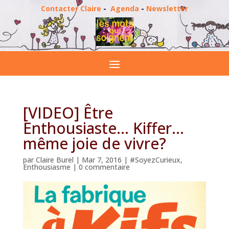
Contacter Claire
-
Agenda
-
Newsletter
[VIDEO] Être
Enthousiaste… Kiffer…
même joie de vivre?
par
Claire Burel
|
Mar 7, 2016
|
#SoyezCurieux
,
Enthousiasme
|
0 commentaire