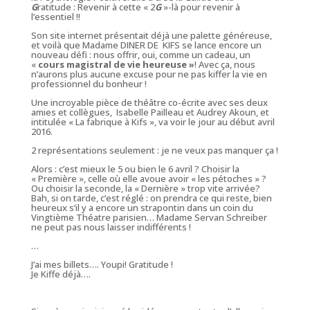
G
ratitude
: Revenir à cette «
2
G
»-là pour revenir à
l’essentiel !!
Son site internet présentait déjà une palette généreuse,
et voilà que Madame
DINER DE KIFS
se lance encore un
nouveau défi : nous offrir, oui, comme un cadeau, un
«
cours magistral de vie heureuse »
! Avec ça, nous
n’aurons plus aucune excuse pour ne pas kiffer la vie en
professionnel du bonheur !
Une incroyable pièce de théâtre co-écrite avec ses deux
amies et collègues, Isabelle Pailleau et Audrey Akoun, et
intitulée « La fabrique à Kifs », va voir le jour au début avril
2016.
2 représentations seulement : je ne veux pas manquer ça !
Alors : c’est mieux le 5 ou bien le 6 avril ? Choisir la
« Première », celle où elle avoue avoir « les pétoches » ?
Ou choisir la seconde, la « Dernière » trop vite arrivée?
Bah, si on tarde, c’est réglé : on prendra ce qui reste, bien
heureux s’il y a encore un strapontin dans un coin du
Vingtième Théatre parisien… Madame Servan Schreiber
ne peut pas nous laisser indifférents !
…
J’ai mes billets…. Youpi! Gratitude !
Je Kiffe déjà….