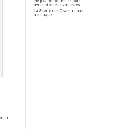
Ne pas confondre les bons
livres et les mauvais livres
La Guerre des Chats -roman
initiatique
nt du