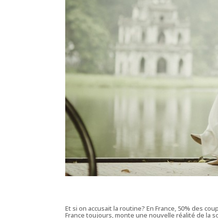
Et si on accusait la routine? En France, 50% des co
France toujours, monte une nouvelle réalité de la so