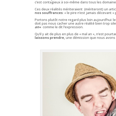
c’est contagieux à soi-même dans tous les domain
Ces deux réalités mériteraient (mériteront) un artic
nos souffrances
: « le pire n’est jamais décevant » p
Portons plutôt notre regard plus loin aujourd’hui: les
doit pas nous cacher une autre réalité bien trop si
an
«
comme le dit l’expression.
Qu’il y ait de plus en plus de « mal an », n’est pourt
laissons prendre,
une démission que nous avons 