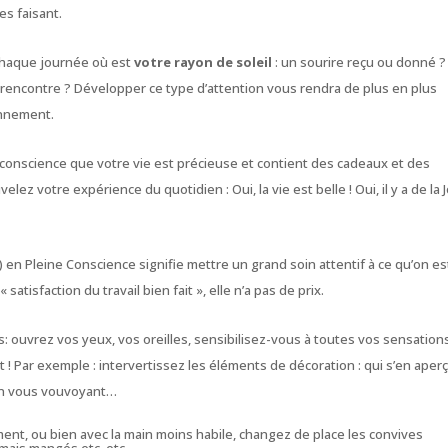
es faisant.
haque journée où est
votre rayon de soleil
: un sourire reçu ou donné ?
e rencontre ? Développer ce type d’attention vous rendra de plus en plus
ronnement.
conscience que votre vie est précieuse et contient des cadeaux et des
velez votre expérience du quotidien : Oui, la vie est belle ! Oui, il y a de la J
e) en
Pleine Conscience
signifie mettre un grand soin attentif à ce qu’on es
 «
satisfaction du travail bien fait
», elle n’a pas de prix.
: ouvrez vos yeux, vos oreilles, sensibilisez-vous à toutes vos sensation
 Par exemple : intervertissez les éléments de décoration : qui s’en aperç
 en vous vouvoyant…
ement, ou bien avec la main moins habile, changez de place les convives
amais mangés etc, etc…