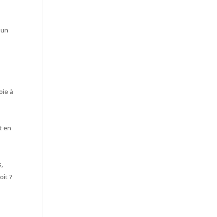
 un
oie à
t en
s,
oit ?