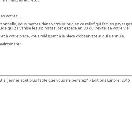
 les vôtres….
rsonnelle, vous mettez dans votre quotidien ce relief qui fait les paysage
e qui galvanise les alpinistes, cet espace en 3D qui revitalise votre vie!
 et à votre place, vous reléguant à la place d’observateur qui s’ennuie.
 maintenant !
 Et si jeûner était plus facile que vous ne pensiez? » Editions Lanore, 2016