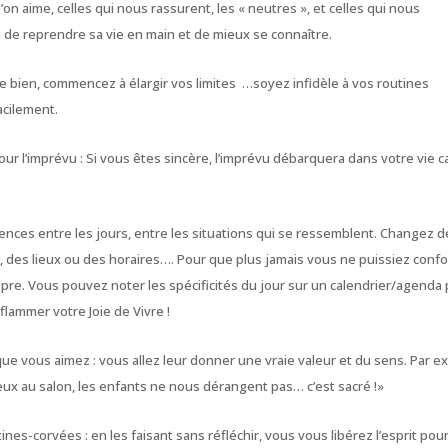
qu’on aime, celles qui nous rassurent, les « neutres », et celles qui nous
on de reprendre sa vie en main et de mieux se connaître.
ille bien, commencez à élargir vos limites …soyez infidèle à vos routines
acilement.
r l’imprévu : Si vous êtes sincère, l’imprévu débarquera dans votre vie c
rences entre les jours, entre les situations qui se ressemblent. Changez 
 des lieux ou des horaires…. Pour que plus jamais vous ne puissiez conf
opre. Vous pouvez noter les spécificités du jour sur un calendrier/agenda
flammer votre Joie de Vivre !
que vous aimez : vous allez leur donner une vraie valeur et du sens. Par ex
 deux au salon, les enfants ne nous dérangent pas… c’est sacré !
»
ines-corvées : en les faisant sans réfléchir, vous vous libérez l’esprit pou