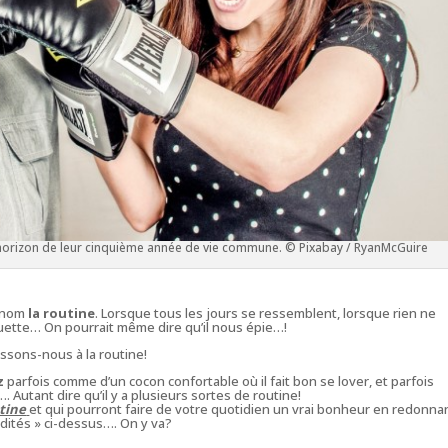
’horizon de leur cinquième année de vie commune. © Pixabay / RyanMcGuire
r nom
la routine
. Lorsque tous les jours se ressemblent, lorsque rien ne
ette… On pourrait même dire qu’il nous épie…!
essons-nous à la routine!
z
parfois comme d’un cocon confortable où il fait bon se lover, et parfois
Autant dire qu’il y a plusieurs sortes de routine!
utine
et qui pourront faire de votre quotidien un vrai bonheur en redonna
udités
» ci-dessus…. On y va?