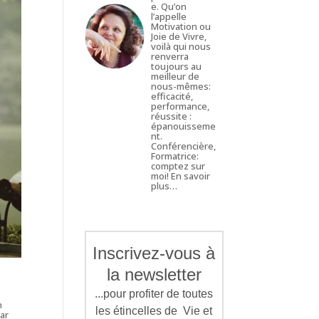
e. Qu’on
l’appelle
Motivation ou
Joie de Vivre,
voilà qui nous
renverra
toujours au
meilleur de
nous-mêmes:
efficacité,
performance,
réussite :
épanouisseme
nt.
Conférencière,
Formatrice:
comptez sur
moi!
En savoir
plus…
Inscrivez-vous à
la newsletter
...pour profiter de toutes
n
les étincelles de Vie et
car