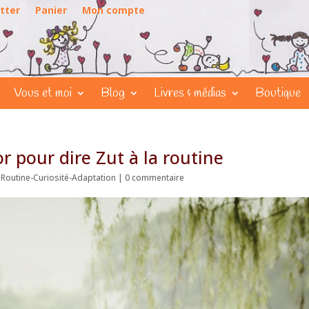
tter
Panier
Mon compte
Vous et moi
Blog
Livres & médias
Boutique
r pour dire Zut à la routine
,
Routine-Curiosité-Adaptation
|
0 commentaire