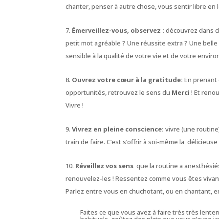
chanter, penser à autre chose, vous sentir libre en l
Émerveillez-vous, o
bservez :
découvrez dans c
petit mot agréable ? Une réussite extra ? Une bell
sensible à la qualité de votre vie et de votre envi
Ouvrez votre cœur à la gratitude:
En prenant 
opportunités, retrouvez le sens du
Merci
! Et renou
Vivre !
Vivrez en pleine conscience:
vivre (une routin
train de faire. C’est s’offrir à soi-même la délicieuse
Réveillez vos sens
que la routine a anesthésiés
renouvelez-les ! Ressentez comme vous êtes vivant !
Parlez entre vous en chuchotant, ou en chantant,
Faites ce que vous avez à faire très très lent
habituels, goûtez des plats que vous n’avez j