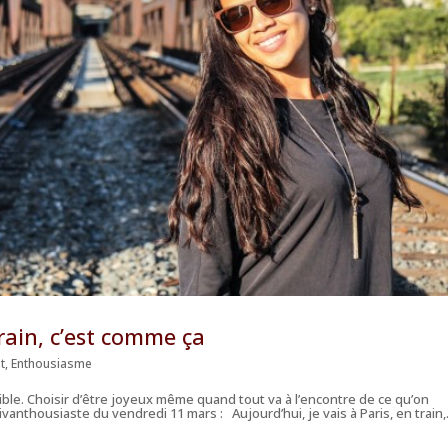
rain, c’est comme ça
t
,
Enthousiasme
sible. Choisir d’être joyeux même quand tout va à l’encontre de ce qu’on
vivanthousiaste du vendredi 11 mars : Aujourd’hui, je vais à Paris, en train,.