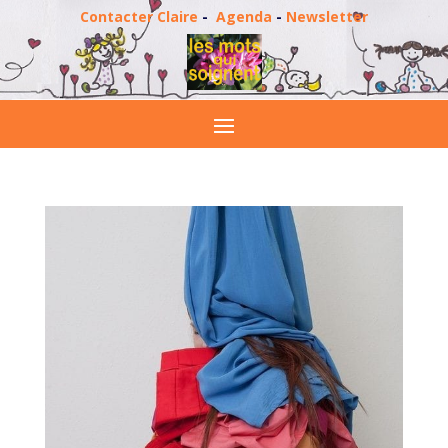
Contacter Claire
-
Agenda
-
Newsletter