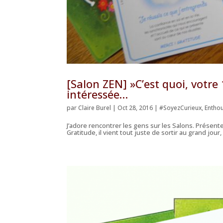
[Salon ZEN] »C’est quoi, votr
intéressée…
par
Claire Burel
|
Oct 28, 2016
|
#SoyezCurieux
,
Entho
J’adore rencontrer les gens sur les Salons. Présent
Gratitude, il vient tout juste de sortir au grand jour,