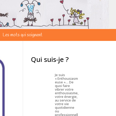
Les mots qui soignent
Qui suis-je ?
Je suis
« Enthousiasm
euse »… De
quoi faire
vibrer votre
enthousiasme,
votre énergie,
au service de
votre vie
quotidienne
ou
professionnell