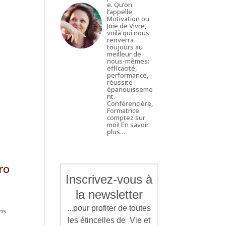
e. Qu’on
l’appelle
Motivation ou
Joie de Vivre,
voilà qui nous
renverra
toujours au
meilleur de
nous-mêmes:
efficacité,
performance,
réussite :
épanouisseme
nt.
Conférencière,
Formatrice:
comptez sur
moi!
En savoir
plus…
ro
Inscrivez-vous à
la newsletter
...pour profiter de toutes
ans
les étincelles de Vie et