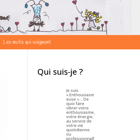
Les mots qui soignent
Qui suis-je ?
Je suis
« Enthousiasm
euse »… De
quoi faire
vibrer votre
enthousiasme,
votre énergie,
au service de
votre vie
quotidienne
ou
professionnell