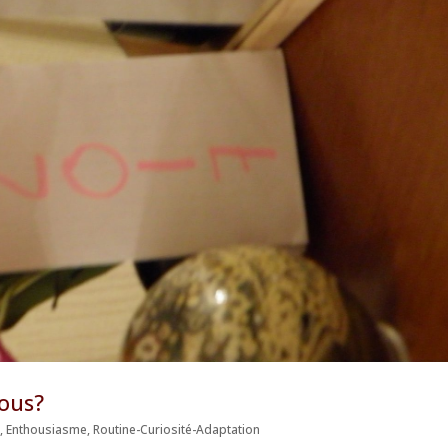
vous?
t
,
Enthousiasme
,
Routine-Curiosité-Adaptation