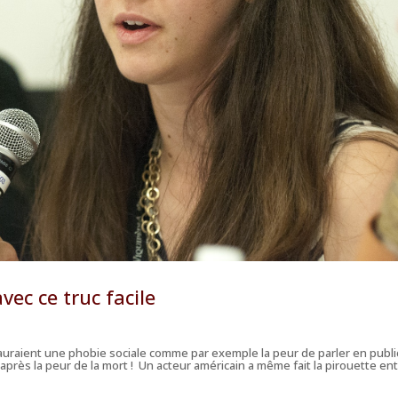
vec ce truc facile
auraient une phobie sociale comme par exemple la peur de parler en publi
près la peur de la mort ! Un acteur américain a même fait la pirouette en