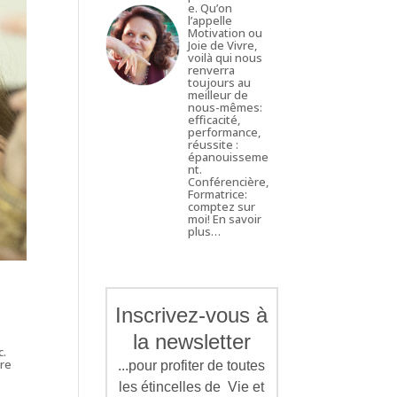
e. Qu’on
l’appelle
Motivation ou
Joie de Vivre,
voilà qui nous
renverra
toujours au
meilleur de
nous-mêmes:
efficacité,
performance,
réussite :
épanouisseme
nt.
Conférencière,
Formatrice:
comptez sur
moi!
En savoir
plus…
Inscrivez-vous à
la newsletter
c.
tre
...pour profiter de toutes
les étincelles de Vie et