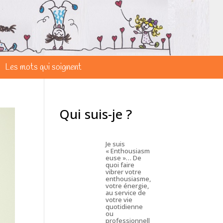
Les mots qui soignent
Qui suis-je ?
Je suis
« Enthousiasm
euse »… De
quoi faire
vibrer votre
enthousiasme,
votre énergie,
au service de
votre vie
quotidienne
ou
professionnell