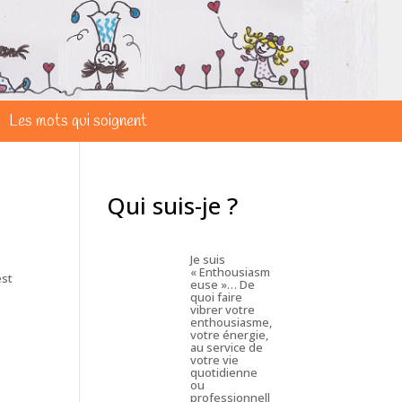
Les mots qui soignent
Qui suis-je ?
Je suis
« Enthousiasm
est
euse »… De
quoi faire
vibrer votre
enthousiasme,
votre énergie,
au service de
votre vie
quotidienne
ou
professionnell