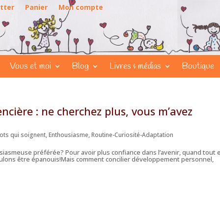
tter
Panier
Mon compte
Vous et moi
Blog
Livres & médias
Boutique
cière : ne cherchez plus, vous m’avez
ts qui soignent
,
Enthousiasme
,
Routine-Curiosité-Adaptation
iasmeuse préférée? Pour avoir plus confiance dans l’avenir, quand tout 
lons être épanouis!Mais comment concilier développement personnel,