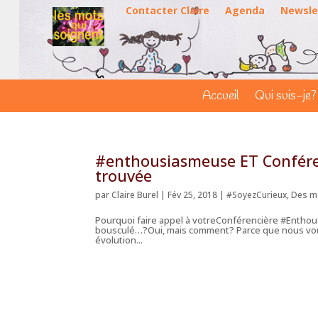
Contacter Claire
Agenda
Newsle
Accueil
Qui suis-je?
#enthousiasmeuse ET Conféren
trouvée
par
Claire Burel
|
Fév 25, 2018
|
#SoyezCurieux
,
Des mo
Pourquoi faire appel à votreConférencière #Enthous
bousculé…?Oui, mais comment? Parce que nous vou
évolution...