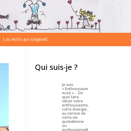
Les mots qui soignent
Qui suis-je ?
Je suis
« Enthousiasm
euse »… De
quoi faire
vibrer votre
enthousiasme,
votre énergie,
au service de
votre vie
quotidienne
ou
professionnell