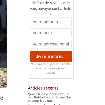
de Joie de Vivre que je
vais envoyer sur La Toile
!
Nous n'aimons pas les SPAMS
,
votre mail ne sera jamais
partagé
Articles récents
Quand la vie est trop Pffff, un
le
peu Bof-bof ou carrément Grrr,
on peut faire quoi ?