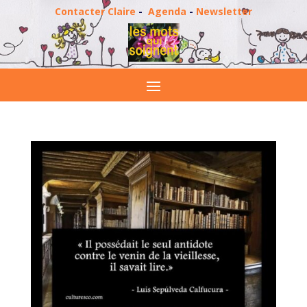
Contacter Claire
-
Agenda
-
Newsletter