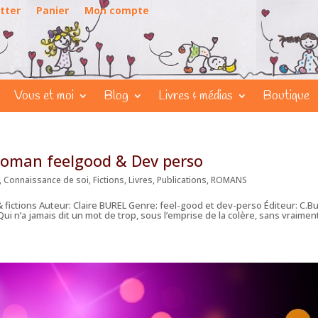
tter
Panier
Mon compte
Vous et moi
Blog
Livres & médias
Boutique
roman feelgood & Dev perso
,
Connaissance de soi
,
Fictions
,
Livres
,
Publications
,
ROMANS
fictions Auteur: Claire BUREL Genre: feel-good et dev-perso Éditeur: C.Bu
i n’a jamais dit un mot de trop, sous l’emprise de la colère, sans vraiment 