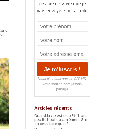
de Joie de Vivre que je
vais envoyer sur La Toile
!
ésent
qui
Nous n'aimons pas les SPAMS
,
votre mail ne sera jamais
partagé
Articles récents
Quand la vie est trop Pffff, un
peu Bof-bof ou carrément Grrr,
on peut faire quoi ?