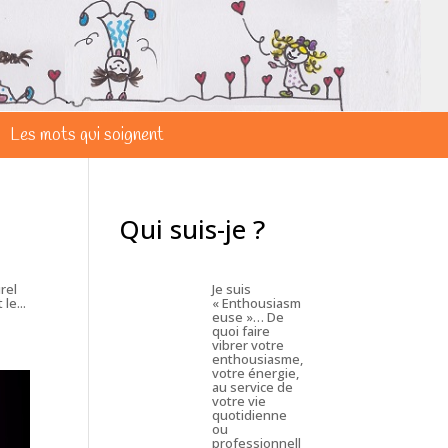
Les mots qui soignent
Qui suis-je ?
rel
Je suis
le...
« Enthousiasm
euse »… De
quoi faire
vibrer votre
enthousiasme,
votre énergie,
au service de
votre vie
quotidienne
ou
professionnell