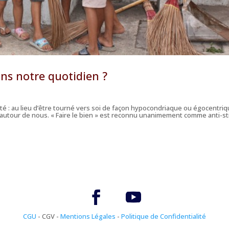
ans notre quotidien ?
nté : au lieu d’être tourné vers soi de façon hypocondriaque ou égocentriq
ut autour de nous. « Faire le bien » est reconnu unanimement comme anti-s
CGU
- CGV -
Mentions Légales
-
Politique de Confidentialité