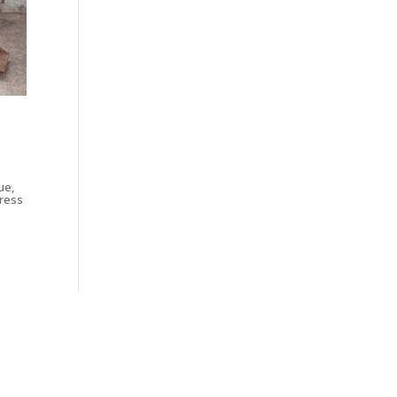
ue,
tress