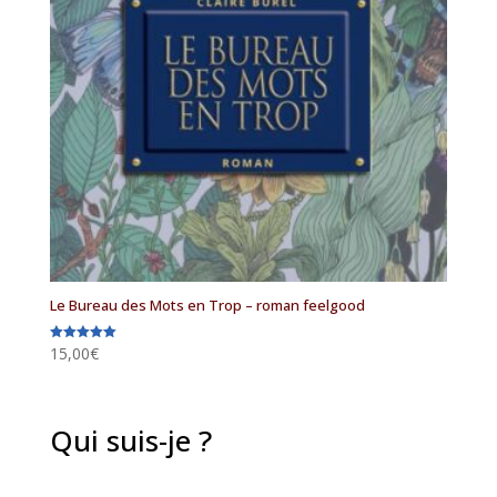
Le Bureau des Mots en Trop – roman feelgood
15,00
€
Note
5.00
sur 5
Qui suis-je ?