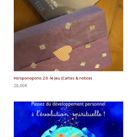
Ho’oponopono 2.0 -le Jeu (Cartes & notice)
26,00
€