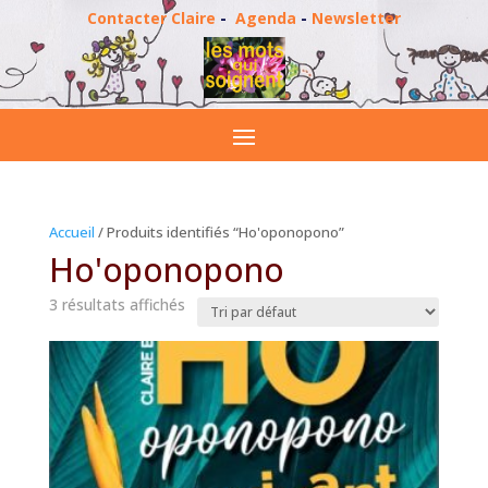
Contacter Claire
-
Agenda
-
Newsletter
Accueil
/ Produits identifiés “Ho'oponopono”
Ho'oponopono
3 résultats affichés