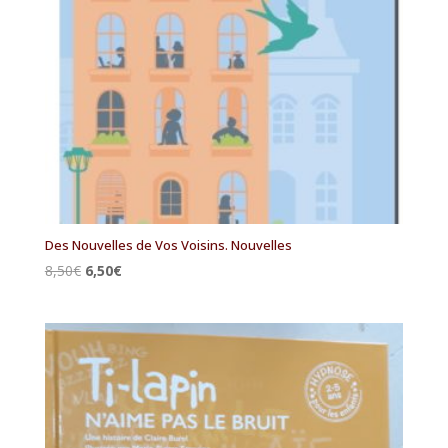
Des Nouvelles de Vos Voisins. Nouvelles
Le
Le
8,50
€
6,50
€
prix
prix
initial
actuel
était :
est :
8,50€.
6,50€.