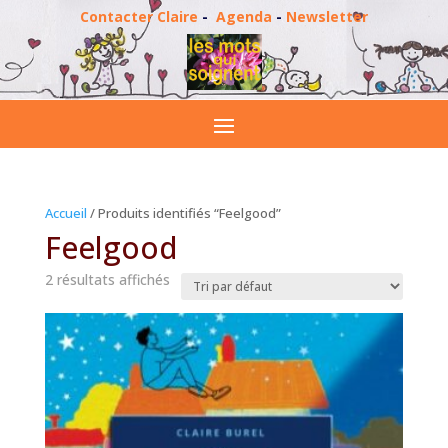
Contacter Claire
-
Agenda
-
Newsletter
Accueil
/ Produits identifiés “Feelgood”
Feelgood
2 résultats affichés