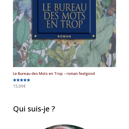
Le Bureau des Mots en Trop – roman feelgood
15,00
€
Note
5.00
sur 5
Qui suis-je ?