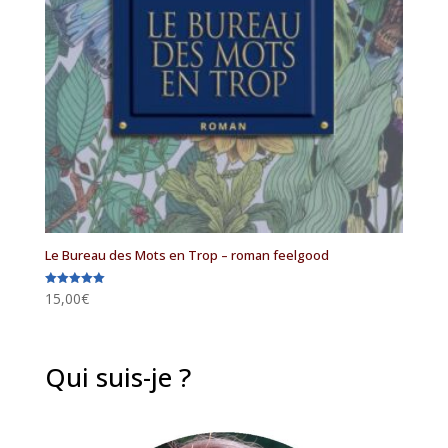
Le Bureau des Mots en Trop – roman feelgood
15,00
€
Note
5.00
sur 5
Qui suis-je ?