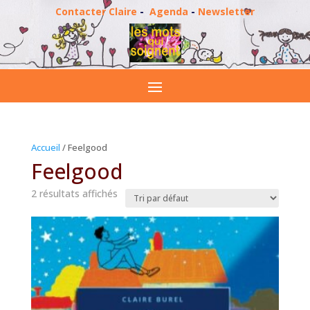
Contacter Claire
-
Agenda
-
Newsletter
Accueil
/ Feelgood
Feelgood
2 résultats affichés