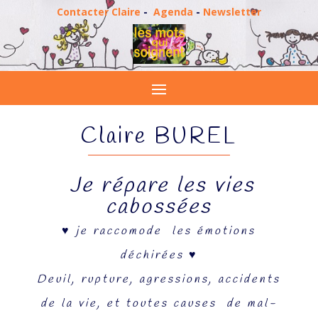
Contacter Claire
-
Agenda
-
Newsletter
Claire BUREL
Je répare les vies
cabossées
♥
je raccomode les émotions
déchirées
♥
Deuil, rupture, agressions, accidents
de la vie, et
toutes causes
de mal-